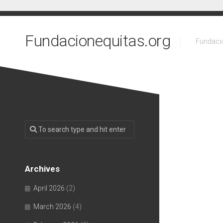
Skip
to
content
Fundacionequitas.org
Fundaci
Archives
April 2026
(2)
March 2026
(4)