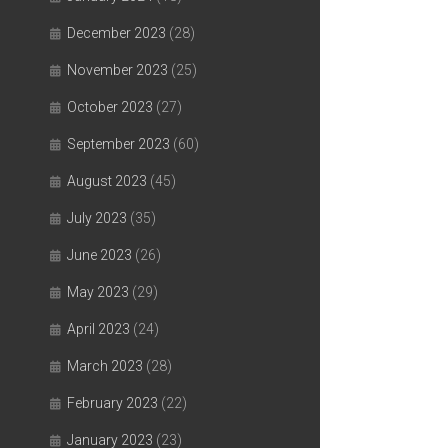
December 2023
(28)
November 2023
(25)
October 2023
(27)
September 2023
(60)
August 2023
(45)
July 2023
(35)
June 2023
(26)
May 2023
(29)
April 2023
(24)
March 2023
(28)
February 2023
(22)
January 2023
(23)