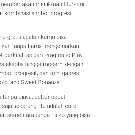
 member akan menikmati fitur-fitur
n kombinasi simbol progresif
o gratis adalah kamu bisa
nkan tanpa harus mengeluarkan
t berkualitas dari Pragmatic Play
ma eksotis hingga modern, dengan
simbol progresif, dan mini games
ld, and Sweet Bonanza.
tanpa biaya, bettor dapat
saja sekarang. Itu adalah cara
an sementara tanpa risiko yang bisa