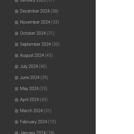
January 2025
(37)
December 2024
(38)
November 2024
(33)
October 2024
(31)
September 2024
(30)
August 2024
(43)
July 2024
(40)
June 2024
(29)
May 2024
(33)
April 2024
(43)
March 2024
(31)
February 2024
(10)
January 2024
(18)