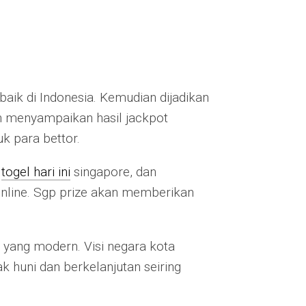
aik di Indonesia. Kemudian dijadikan
in menyampaikan hasil jackpot
uk para bettor.
i
togel hari ini
singapore, dan
online. Sgp prize akan memberikan
a yang modern.
Visi negara kota
k huni dan berkelanjutan seiring