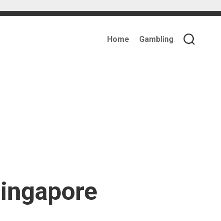
Home
Gambling
 Singapore