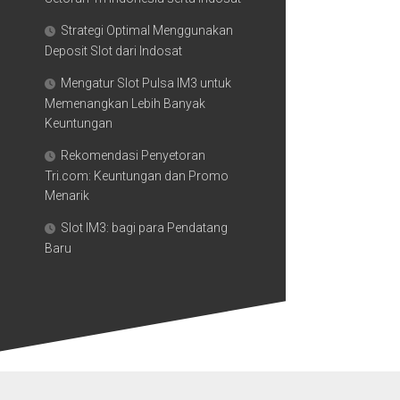
Strategi Optimal Menggunakan
Deposit Slot dari Indosat
Mengatur Slot Pulsa IM3 untuk
Memenangkan Lebih Banyak
Keuntungan
Rekomendasi Penyetoran
Tri.com: Keuntungan dan Promo
Menarik
Slot IM3: bagi para Pendatang
Baru