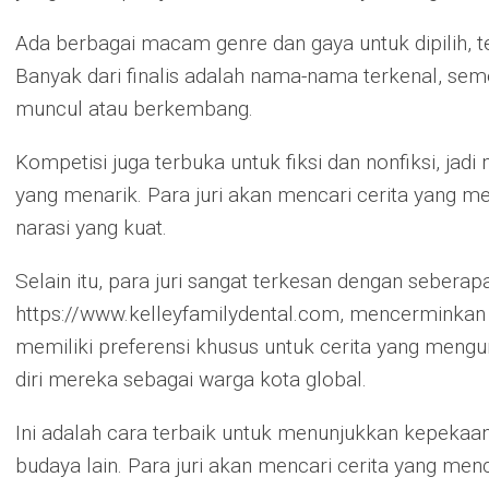
Ada berbagai macam genre dan gaya untuk dipilih, 
Banyak dari finalis adalah nama-nama terkenal, sem
muncul atau berkembang.
Kompetisi juga terbuka untuk fiksi dan nonfiksi, j
yang menarik.
Para juri akan mencari cerita yang m
narasi yang kuat.
Selain itu, para juri sangat terkesan dengan seberap
https://www.kelleyfamilydental.com, mencerminka
memiliki preferensi khusus untuk cerita yang meng
diri mereka sebagai warga kota global.
Ini adalah cara terbaik untuk menunjukkan kepeka
budaya lain.
Para juri akan mencari cerita yang mence