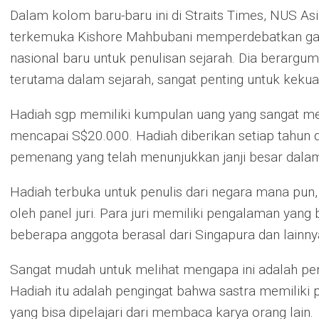
Dalam kolom baru-baru ini di Straits Times, NUS Asi
terkemuka Kishore Mahbubani memperdebatkan ga
nasional baru untuk penulisan sejarah.
Dia berargum
terutama dalam sejarah, sangat penting untuk kekuat
Hadiah sgp memiliki kumpulan uang yang sangat me
mencapai S$20.000.
Hadiah diberikan setiap tahun
pemenang yang telah menunjukkan janji besar dalam
Hadiah terbuka untuk penulis dari negara mana pun,
oleh panel juri.
Para juri memiliki pengalaman yang 
beberapa anggota berasal dari Singapura dan lainnya
Sangat mudah untuk melihat mengapa ini adalah pen
Hadiah itu adalah pengingat bahwa sastra memiliki 
yang bisa dipelajari dari membaca karya orang lain.