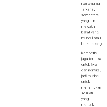
nama-nama
terkenal,
sementara
yang lain
mewakili
bakat yang
muncul atau
berkembang.
Kompetisi
juga terbuka
untuk fiksi
dan nonfiksi,
jadi mudah
untuk
menemukan
sesuatu
yang
menarik.