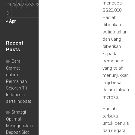
mencapai
24
25
26
27
28
29
30
S$20.000.
31
Hadiah
« Apr
diberikan
setiap tahun
dan uang
Recent
diberikan
Posts
kepada
pemenang
Cara
yang telah
Cermat
dalam
menunjukkan
Permainan
janji besar
Setoran Tri
dalam tulisan
Indonesia
mereka.
serta Indosat
Hadiah
Strategi
terbuka
Optimal
untuk penulis
Menggunakan
dari negara
Deposit Slot