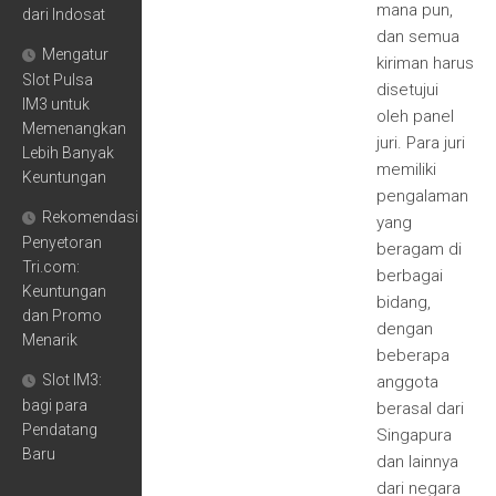
mana pun,
dari Indosat
dan semua
Mengatur
kiriman harus
Slot Pulsa
disetujui
IM3 untuk
oleh panel
Memenangkan
juri.
Para juri
Lebih Banyak
memiliki
Keuntungan
pengalaman
Rekomendasi
yang
Penyetoran
beragam di
Tri.com:
berbagai
Keuntungan
bidang,
dan Promo
dengan
Menarik
beberapa
Slot IM3:
anggota
bagi para
berasal dari
Pendatang
Singapura
Baru
dan lainnya
dari negara