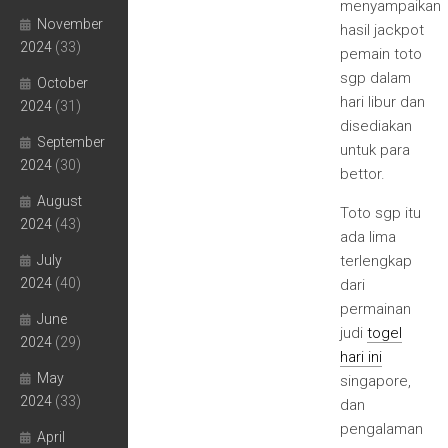
menyampaikan
November
hasil jackpot
2024
(33)
pemain toto
sgp dalam
October
hari libur dan
2024
(31)
disediakan
September
untuk para
2024
(30)
bettor.
August
Toto sgp itu
2024
(43)
ada lima
July
terlengkap
2024
(40)
dari
permainan
June
judi
togel
2024
(29)
hari ini
May
singapore,
2024
(33)
dan
pengalaman
April