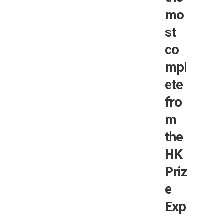
mo
st
co
mpl
ete
fro
m
the
HK
Priz
e
Exp