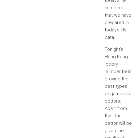
today’s HK
numbers
that we have
prepared in
today’s HK
data.
Tonight’s
Hong Kong
lottery
number bets
provide the
best types
of games for
bettors.
Apart from
that, the
bettor will be
given the