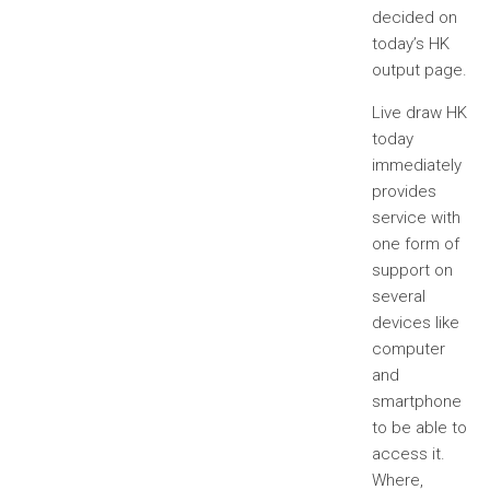
decided on
today’s HK
output page.
Live draw HK
today
immediately
provides
service with
one form of
support on
several
devices like
computer
and
smartphone
to be able to
access it.
Where,