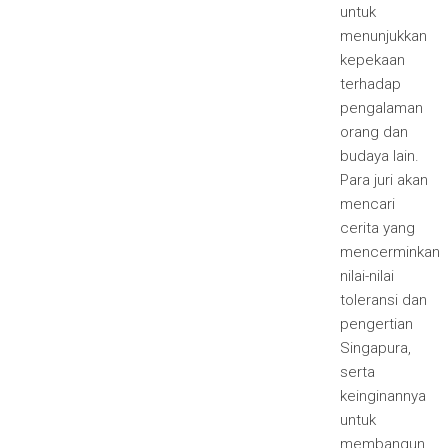
untuk
menunjukkan
kepekaan
terhadap
pengalaman
orang dan
budaya lain.
Para juri akan
mencari
cerita yang
mencerminkan
nilai-nilai
toleransi dan
pengertian
Singapura,
serta
keinginannya
untuk
membangun