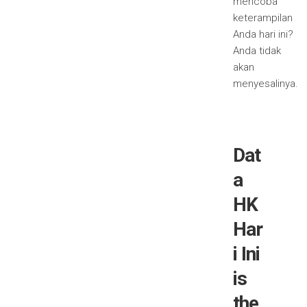
mencoba
keterampilan
Anda hari ini?
Anda tidak
akan
menyesalinya.
Dat
a
HK
Har
i Ini
is
the