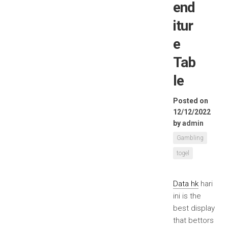
end
itur
e
Tab
le
Posted on
12/12/2022
by
admin
Gambling
togel
Data hk
hari
ini is the
best display
that bettors