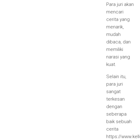
Para juri akan
mencari
cerita yang
menarik,
mudah
dibaca, dan
memiliki
narasi yang
kuat.
Selain itu,
para juri
sangat
terkesan
dengan
seberapa
baik sebuah
cerita
https://www.kel