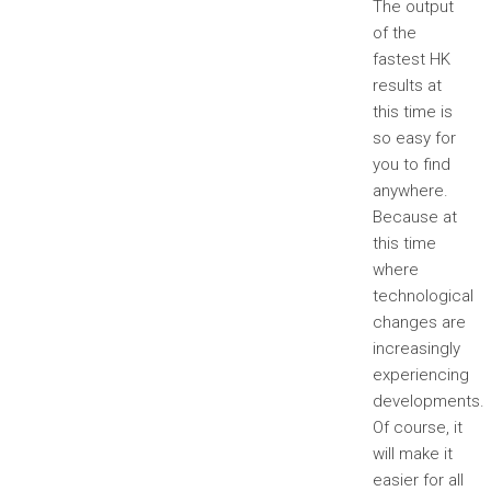
The output
of the
fastest HK
results at
this time is
so easy for
you to find
anywhere.
Because at
this time
where
technological
changes are
increasingly
experiencing
developments.
Of course, it
will make it
easier for all