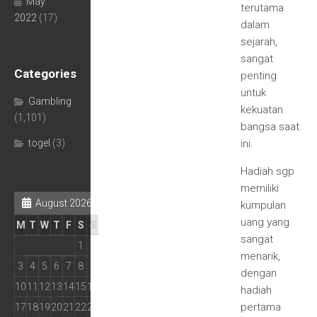
May
terutama
2022
(17)
dalam
sejarah,
sangat
Categories
penting
untuk
Gambling
kekuatan
(1,101)
bangsa saat
togel
(3)
ini.
Hadiah sgp
memiliki
August 2026
kumpulan
uang yang
M
T
W
T
F
S
S
sangat
1
2
menarik,
3
4
5
6
7
8
9
dengan
10
11
12
13
14
15
16
hadiah
pertama
17
18
19
20
21
22
23