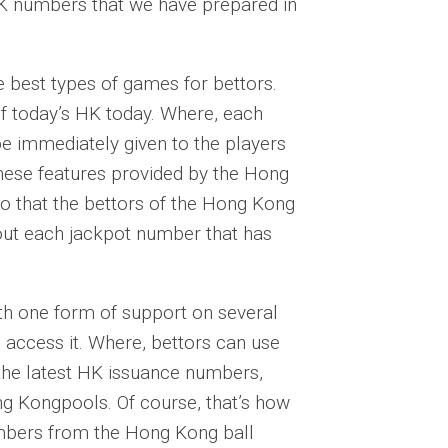
HK numbers that we have prepared in
 best types of games for bettors.
 of today’s HK today. Where, each
e immediately given to the players
these features provided by the Hong
 So that the bettors of the Hong Kong
out each jackpot number that has
th one form of support on several
access it. Where, bettors can use
h the latest HK issuance numbers,
ng Kongpools. Of course, that’s how
umbers from the Hong Kong ball