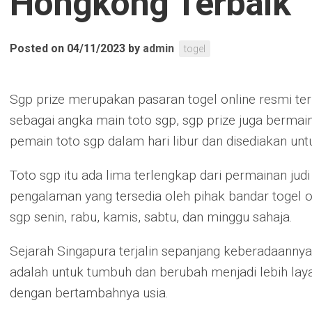
Hongkong Terbaik
Posted on 04/11/2023
by
admin
togel
Sgp prize merupakan pasaran togel online resmi terb
sebagai angka main toto sgp, sgp prize juga berma
pemain toto sgp dalam hari libur dan disediakan unt
Toto sgp itu ada lima terlengkap dari permainan jud
pengalaman yang tersedia oleh pihak bandar togel 
sgp senin, rabu, kamis, sabtu, dan minggu sahaja.
Sejarah Singapura terjalin sepanjang keberadaanny
adalah untuk tumbuh dan berubah menjadi lebih laya
dengan bertambahnya usia.