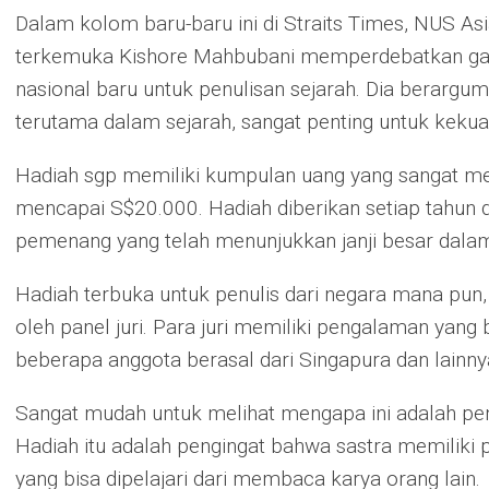
Dalam kolom baru-baru ini di Straits Times, NUS Asi
terkemuka Kishore Mahbubani memperdebatkan ga
nasional baru untuk penulisan sejarah.
Dia berargum
terutama dalam sejarah, sangat penting untuk kekuat
Hadiah sgp memiliki kumpulan uang yang sangat me
mencapai S$20.000.
Hadiah diberikan setiap tahun
pemenang yang telah menunjukkan janji besar dalam
Hadiah terbuka untuk penulis dari negara mana pun,
oleh panel juri.
Para juri memiliki pengalaman yang 
beberapa anggota berasal dari Singapura dan lainnya
Sangat mudah untuk melihat mengapa ini adalah pen
Hadiah itu adalah pengingat bahwa sastra memiliki 
yang bisa dipelajari dari membaca karya orang lain.