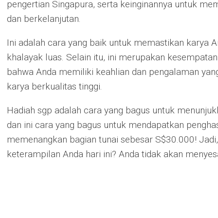
pengertian Singapura, serta keinginannya untuk m
dan berkelanjutan.
Ini adalah cara yang baik untuk memastikan karya 
khalayak luas.
Selain itu, ini merupakan kesempata
bahwa Anda memiliki keahlian dan pengalaman yang
karya berkualitas tinggi.
Hadiah sgp adalah cara yang bagus untuk menunjukk
dan ini cara yang bagus untuk mendapatkan pengha
memenangkan bagian tunai sebesar S$30.000!
Jadi
keterampilan Anda hari ini?
Anda tidak akan menyesa