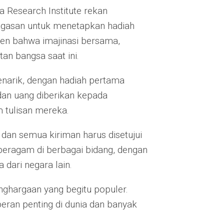
a Research Institute rekan
gasan untuk menetapkan hadiah
en bahwa imajinasi bersama,
an bangsa saat ini.
narik, dengan hadiah pertama
 dan uang diberikan kepada
 tulisan mereka.
 dan semua kiriman harus disetujui
beragam di berbagai bidang, dengan
 dari negara lain.
ghargaan yang begitu populer.
peran penting di dunia dan banyak