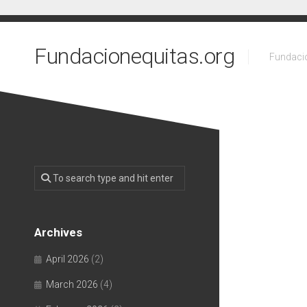
Skip
to
content
Fundacionequitas.org
Fundaci
Archives
April 2026
(2)
March 2026
(4)