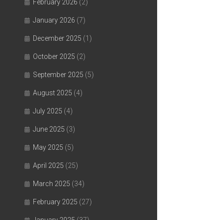
February 2026
(2)
January 2026
(7)
December 2025
(1)
October 2025
(2)
September 2025
(5)
August 2025
(4)
July 2025
(4)
June 2025
(3)
May 2025
(5)
April 2025
(25)
March 2025
(34)
February 2025
(27)