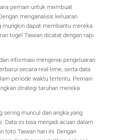
i para pemain untuk membuat
Dengan menganalisis keluaran
ang mungkin dapat membantu mereka
ran togel Taiwan dicatat dengan rapi
a dan informasi mengenai pengeluaran
erbarui secara real-time, serta data
lam periode waktu tertentu. Pemain
ngkan strategi taruhan mereka
yang sering muncul dan angka yang
s. Data ini bisa menjadi acuan dalam
 toto Taiwan hari ini. Dengan