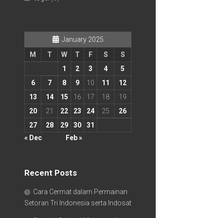
January 2025
M
T
W
T
F
S
S
1
2
3
4
5
6
7
8
9
10
11
12
13
14
15
16
17
18
19
20
21
22
23
24
25
26
27
28
29
30
31
« Dec
Feb »
Recent Posts
Cara Cermat dalam Permainan
Setoran Tri Indonesia serta Indosat