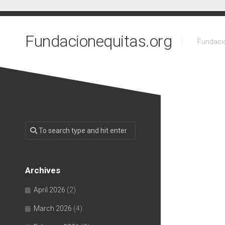
Skip
to
content
Fundacionequitas.org
Fundaci
Archives
April 2026
(2)
March 2026
(4)