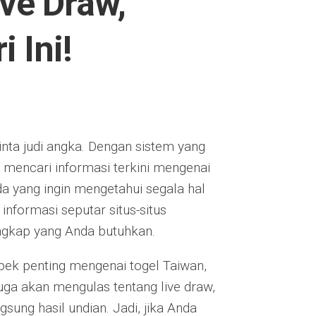
ive Draw,
 Ini!
nta judi angka. Dengan sistem yang
mencari informasi terkini mengenai
nda yang ingin mengetahui segala hal
 informasi seputar situs-situs
engkap yang Anda butuhkan.
pek penting mengenai togel Taiwan,
juga akan mengulas tentang live draw,
ng hasil undian. Jadi, jika Anda