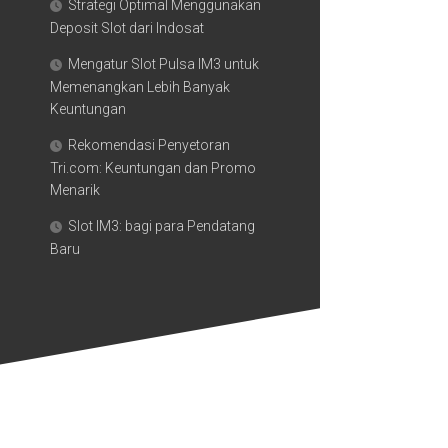
Strategi Optimal Menggunakan
Deposit Slot dari Indosat
Mengatur Slot Pulsa IM3 untuk
Memenangkan Lebih Banyak
Keuntungan
Rekomendasi Penyetoran
Tri.com: Keuntungan dan Promo
Menarik
Slot IM3: bagi para Pendatang
Baru