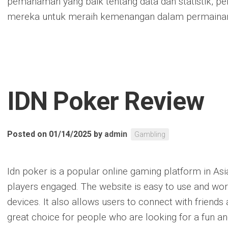
pemahaman yang baik tentang data dan statistik, p
mereka untuk meraih kemenangan dalam permainan
IDN Poker Review
Posted on 01/14/2025
by
admin
Gambling
Idn poker is a popular online gaming platform in Asi
players engaged. The website is easy to use and wor
devices. It also allows users to connect with friends
great choice for people who are looking for a fun a