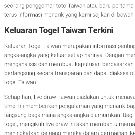
seorang penggemar toto Taiwan atau baru pertama 
terus informasi menarik yang kami sajikan di bawah i
Keluaran Togel Taiwan Terkini
Keluaran Togel Taiwan merupakan informasi penting
angka-angka yang keluar setiap harinya. Dengan men
menganalisis dan membuat keputusan berdasarkan 
berlangsung secara transparan dan dapat diakses ole
togel Taiwan.
Setiap hari, live draw Taiwan diadakan untuk menaya
time. Ini memberikan pengalaman yang menarik bagi
langsung bagaimana angka-angka diumumkan. Bagi 
togel, mengikuti live draw ini akan membantu mema
meningkatkan peluang mereka dalam permainan.
k