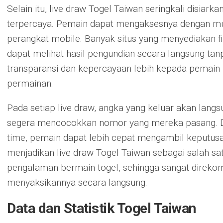
Selain itu, live draw Togel Taiwan seringkali disiarka
terpercaya. Pemain dapat mengaksesnya dengan m
perangkat mobile. Banyak situs yang menyediakan fi
dapat melihat hasil pengundian secara langsung tan
transparansi dan kepercayaan lebih kepada pemain
permainan.
Pada setiap live draw, angka yang keluar akan lan
segera mencocokkan nomor yang mereka pasang. De
time, pemain dapat lebih cepat mengambil keputusan
menjadikan live draw Togel Taiwan sebagai salah s
pengalaman bermain togel, sehingga sangat direkom
menyaksikannya secara langsung.
Data dan Statistik Togel Taiwan