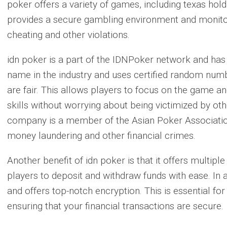
poker offers a variety of games, including texas hold
provides a secure gambling environment and monitors
cheating and other violations.
idn poker is a part of the IDNPoker network and has a
name in the industry and uses certified random num
are fair. This allows players to focus on the game a
skills without worrying about being victimized by oth
company is a member of the Asian Poker Association
money laundering and other financial crimes.
Another benefit of idn poker is that it offers multi
players to deposit and withdraw funds with ease. In a
and offers top-notch encryption. This is essential fo
ensuring that your financial transactions are secure.