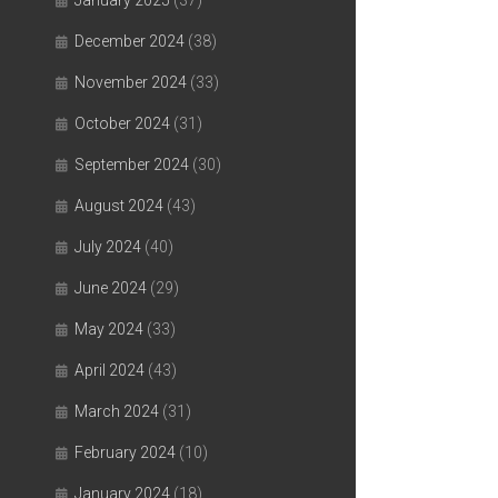
January 2025
(37)
December 2024
(38)
November 2024
(33)
October 2024
(31)
September 2024
(30)
August 2024
(43)
July 2024
(40)
June 2024
(29)
May 2024
(33)
April 2024
(43)
March 2024
(31)
February 2024
(10)
January 2024
(18)