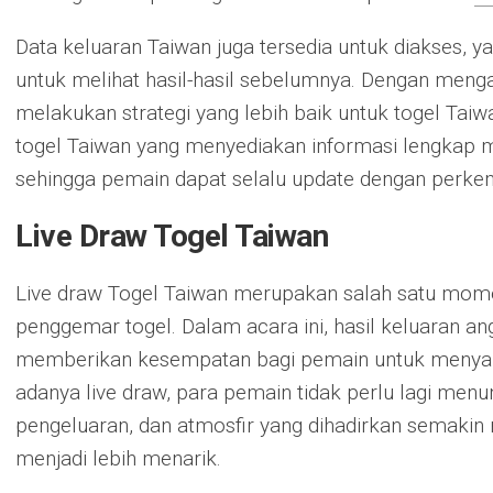
Data keluaran Taiwan juga tersedia untuk diakses,
untuk melihat hasil-hasil sebelumnya. Dengan mengan
melakukan strategi yang lebih baik untuk togel Taiwan 
togel Taiwan yang menyediakan informasi lengkap m
sehingga pemain dapat selalu update dengan perke
Live Draw Togel Taiwan
Live draw Togel Taiwan merupakan salah satu momen
penggemar togel. Dalam acara ini, hasil keluaran a
memberikan kesempatan bagi pemain untuk menyaks
adanya live draw, para pemain tidak perlu lagi men
pengeluaran, dan atmosfir yang dihadirkan semak
menjadi lebih menarik.