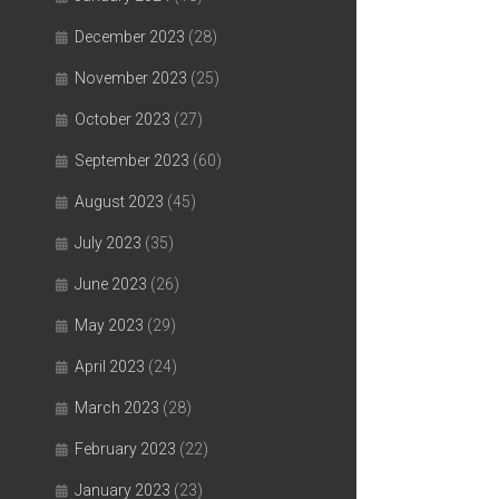
December 2023
(28)
November 2023
(25)
October 2023
(27)
September 2023
(60)
August 2023
(45)
July 2023
(35)
June 2023
(26)
May 2023
(29)
April 2023
(24)
March 2023
(28)
February 2023
(22)
January 2023
(23)