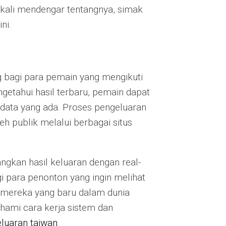
kali mendengar tentangnya, simak
ni.
 bagi para pemain yang mengikuti
getahui hasil terbaru, pemain dapat
data yang ada. Proses pengeluaran
h publik melalui berbagai situs
ngkan hasil keluaran dengan real-
 para penonton yang ingin melihat
mereka yang baru dalam dunia
hami cara kerja sistem dan
eluaran taiwan