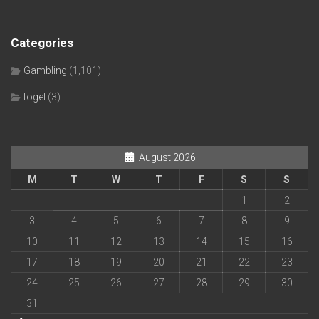
Categories
Gambling
(1,101)
togel
(3)
August 2026
M
T
W
T
F
S
S
1
2
3
4
5
6
7
8
9
10
11
12
13
14
15
16
17
18
19
20
21
22
23
24
25
26
27
28
29
30
31