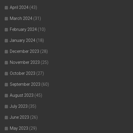
April 2024
(43)
March 2024
(31)
February 2024
(10)
January 2024
(18)
December 2023
(28)
November 2023
(25)
October 2023
(27)
September 2023
(60)
August 2023
(45)
July 2023
(35)
June 2023
(26)
May 2023
(29)