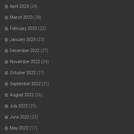
April 2023
(24)
March 2023
(28)
February 2023
(22)
January 2023
(23)
December 2022
(27)
November 2022
(24)
October 2022
(27)
September 2022
(21)
August 2022
(26)
July 2022
(25)
June 2022
(23)
May 2022
(17)