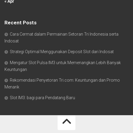
« Apr
Recent Posts
Cara Cermat dalam Permainan Setoran Tri Indonesia serta
Indosat
Strategi Optimal Menggunakan Deposit Slot dari Indosat
Mengatur Slot Pulsa IM3 untuk Memenangkan Lebih Banyak
Keuntungan
Rekomendasi Penyetoran Tri.com: Keuntungan dan Promo
Menarik
Slot IM3: bagi para Pendatang Baru